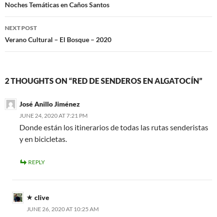
o
t
dI
ds
t
A
navigation
Noches Temáticas en Caños Santos
o
n
p
NEXT POST
k
p
Verano Cultural – El Bosque – 2020
2 THOUGHTS ON “RED DE SENDEROS EN ALGATOCÍN”
José Anillo Jiménez
JUNE 24, 2020 AT 7:21 PM
Donde están los itinerarios de todas las rutas senderistas
y en bicicletas.
REPLY
clive
JUNE 26, 2020 AT 10:25 AM