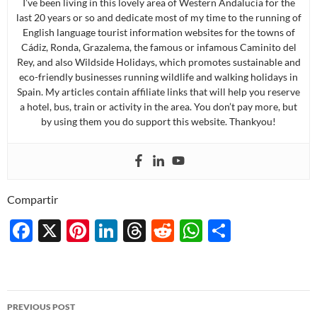
I’ve been living in this lovely area of Western Andalucia for the
last 20 years or so and dedicate most of my time to the running of
English language tourist information websites for the towns of
Cádiz, Ronda, Grazalema, the famous or infamous Caminito del
Rey, and also Wildside Holidays, which promotes sustainable and
eco-friendly businesses running wildlife and walking holidays in
Spain. My articles contain affiliate links that will help you reserve
a hotel, bus, train or activity in the area. You don’t pay more, but
by using them you do support this website. Thankyou!
Compartir
F
X
Pi
Li
T
R
W
S
ac
nt
n
hr
e
h
h
e
er
k
e
d
at
ar
b
es
e
a
di
s
e
Post
PREVIOUS POST