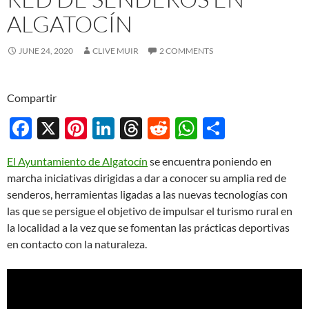
ALGATOCÍN
JUNE 24, 2020
CLIVE MUIR
2 COMMENTS
Compartir
F
X
Pi
Li
T
R
W
S
ac
nt
n
hr
e
h
h
El Ayuntamiento de Algatocín
se encuentra poniendo en
e
er
k
e
d
at
ar
marcha iniciativas dirigidas a dar a conocer su amplia red de
b
es
e
a
di
s
e
senderos, herramientas ligadas a las nuevas tecnologías con
o
t
dI
ds
t
A
las que se persigue el objetivo de impulsar el turismo rural en
la localidad a la vez que se fomentan las prácticas deportivas
o
n
p
en contacto con la naturaleza.
k
p